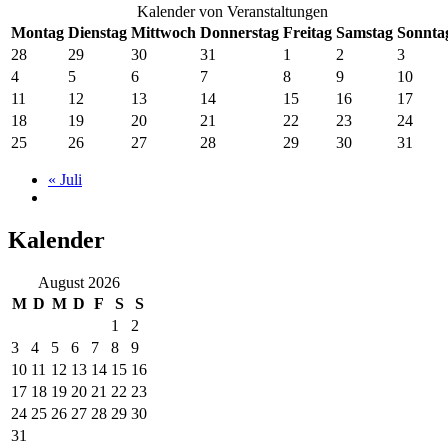
Kalender von Veranstaltungen
Montag
Dienstag
Mittwoch
Donnerstag
Freitag
Samstag
Sonnta
28
29
30
31
1
2
3
4
5
6
7
8
9
10
11
12
13
14
15
16
17
18
19
20
21
22
23
24
25
26
27
28
29
30
31
«
Juli
Kalender
August 2026
M
D
M
D
F
S
S
1
2
3
4
5
6
7
8
9
10
11
12
13
14
15
16
17
18
19
20
21
22
23
24
25
26
27
28
29
30
31